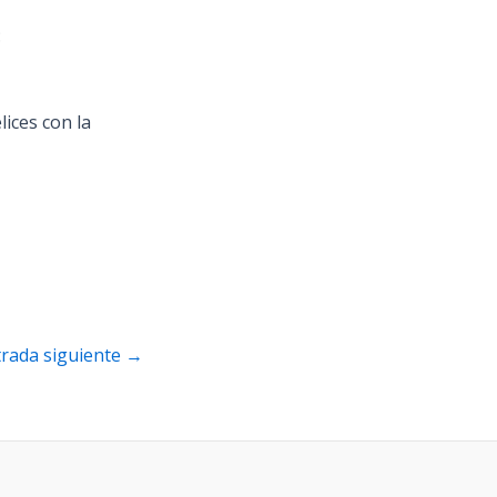
⁣
ices con la
trada siguiente
→