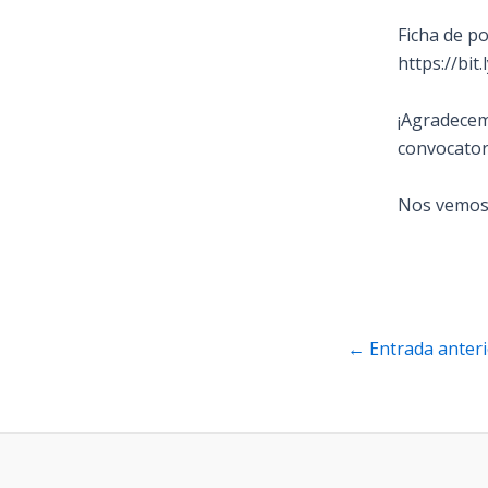
Ficha de po
https://bit
¡Agradecem
convocatori
Nos vemos 
Navegación
←
Entrada anteri
de
entradas