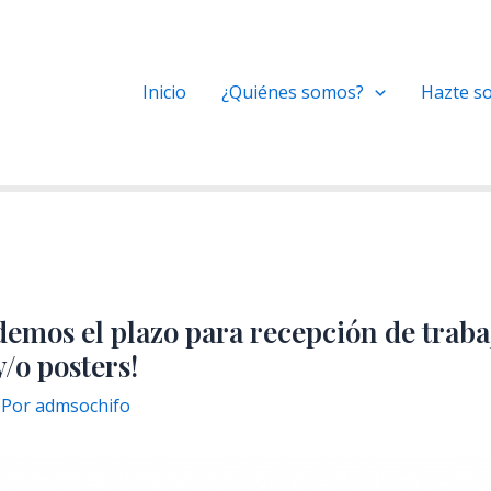
Inicio
¿Quiénes somos?
Hazte so
demos el plazo para recepción de traba
y/o posters!
 Por
admsochifo