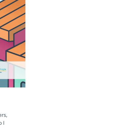
ers,
o I