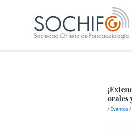
Ir
al
contenido
¡Exten
orales 
/
Eventos
/